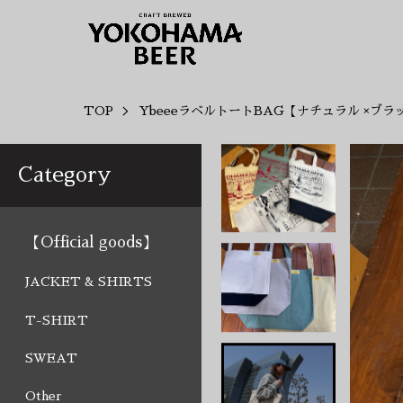
TOP
YbeeeラベルトートBAG【ナチュラル ×ブラ
Category
【Official goods】
JACKET & SHIRTS
T-SHIRT
SWEAT
Other